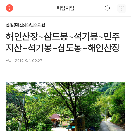
검색하기
바람처럼
티스토리
산행(대전外)/민주지산
해인산장~삼도봉~석기봉~민주
지산~석기봉~삼도봉~해인산장
류..
2019. 9. 1. 09:27