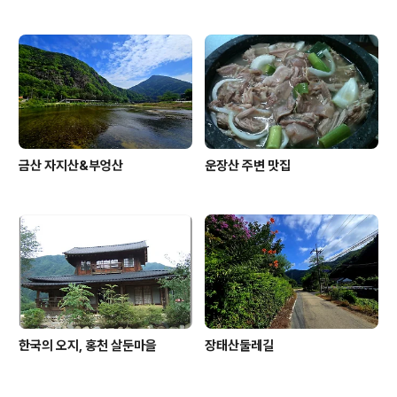
금산 자지산&부엉산
운장산 주변 맛집
한국의 오지, 홍천 살둔마을
장태산둘레길