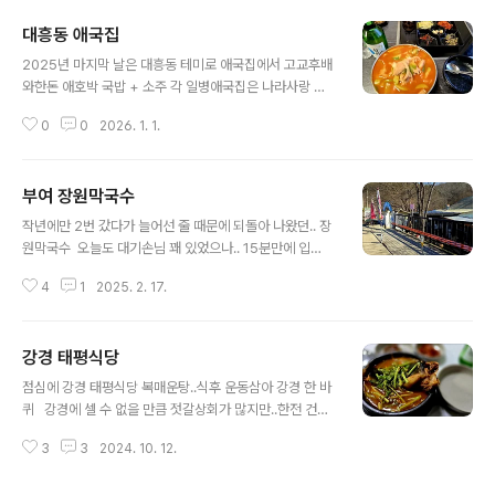
튀김은 평범했으나이만 하면 오징어와 조개. 새우류가 주
대흥동 애국집
류인 접시당 2,200원짜리회전초밥집에 비하면 아주 훌륭
글 내용
한 편.. 27,000원이란 가격도 비싼 건 아니고..(이 집은 초
2025년 마지막 날은 대흥동 테미로 애국집에서 고교후배
밥 가격은 23천. 27천, 스페셜 32천)초밥의 종류가 다양
와한돈 애호박 국밥 + 소주 각 일병애국집은 나라사랑 애
하진 않아도 퀄리티는 좋았다 무엇보다도 초밥이커서 입안
국이 아닌 애호박 + 국밥.. 이라는데 수년 전 벚꽃 잎이 휘
이 꽉 차는 느낌은 오랜만이었다요즘 초밥들은왜 그리 작
0
0
2026. 1. 1.
날리던 4월테미고개 수양벚꽃을 감상하고 내려오다가 우
게 만드는지... 복수고등학교~쟁기봉~데크길~복수교,4.2
연히 들린 집.. 맛은 애호박찌개의 찐한 버전... 돼지고기도
km(1시간20분)
많이 들어가고 호박도..대전엔 애국집만 있는 게 아니고 통
부여 장원막국수
일면옥(중리동)도 있다 2차로 생맥 1700 마신 게 안 좋았
글 내용
는지 속이 불편...
작년에만 2번 갔다가 늘어선 줄 때문에 되돌아 나왔던.. 장
원막국수 오늘도 대기손님 꽤 있었으나.. 15분만에 입
장 막국수 맛은 여전히 훌륭하나 역시 이집은 량이 좀 작
4
1
2025. 2. 17.
다별도로 편육을 시키지 않을거라면..처음부터 곱빼기를
주문하는 편이 좋다춘천, 횡성, 속초, 강릉, 동해, 평창 , 홍
천 등 전국의 내로라하는 막국수 맛집은 거의 다 가봤지만..
강경 태평식당
이집 막국수 량이 가장 적은 것 같다 오늘 편육은 그다지
글 내용
좋지 못했다(시각적으로도 별로) 질기고 퍽퍽하기도 했고..
점심에 강경 태평식당 복매운탕..식후 운동삼아 강경 한 바
그렇지만 막국수 집은 막국수만 맛있으면 되는 것이
퀴 강경에 셀 수 없을 만큼 젓갈상회가 많지만..한전 건너
니... 부소산 한 바퀴... 4.5km(2시간) 고란사는 생략하
편에 있는 영진상회가 20년 단골.. 명란과 청어알젓 낙지
고..겨울이 따뜻하다 보니 한겨울에도 백마강은 전혀 얼지
3
3
2024. 10. 12.
젓 그리고 깻잎 조금 샀다다른 집으로 몇 번 바꿔 봤지만..
않고.. 유람선도 운행 중이다 부여 맛집은 삼정식당 냉면구
이 집만 못했다 이 집도 가끔 갔던 집.. 2024 젓갈축제
드래 쌈밥..