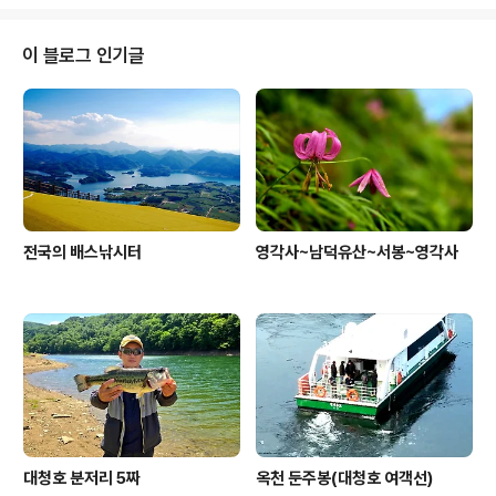
(10/17~20) 준비가 한창이다 요즘 강경천이 살아났다는
소문이 들린다 지류권에서 씨알 좋은 배스가 올라온다는..
그런다고 다시 낚시대 잡을 일은 없겠지만..
이 블로그 인기글
전국의 배스낚시터
영각사~남덕유산~서봉~영각사
대청호 분저리 5짜
옥천 둔주봉(대청호 여객선)