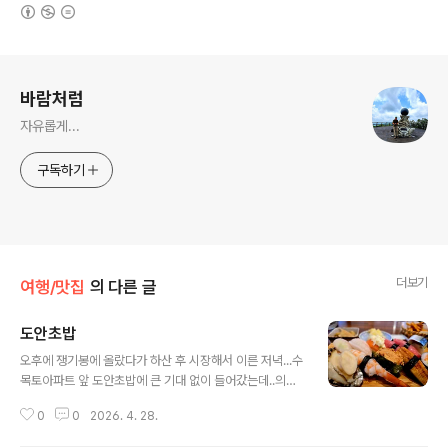
(새창열림)
로그 정보
바람처럼
자유롭게...
구독하기
더보기
여행/맛집
의 다른 글
도안초밥
글 내용
오후에 쟁기봉에 올랐다가 하산 후 시장해서 이른 저녁...수
목토아파트 앞 도안초밥에 큰 기대 없이 들어갔는데..의외
로 초밥의 구성이 나쁘지 않았다광어와 참치2p 그리고 연
0
0
2026. 4. 28.
어와 고등어.. 큼직한 새우,전복, 장어에다후토마키(이건 맛
이 별로였다).. 아구 간(안키모)까지.. 겉들여 나오는 우동과