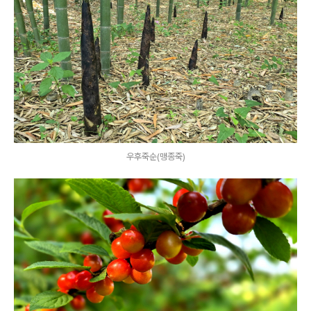
우후죽순(맹종죽)