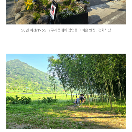
50년 이상(1965~) 구례읍에서 영업을 이어온 맛집.. 평화식당