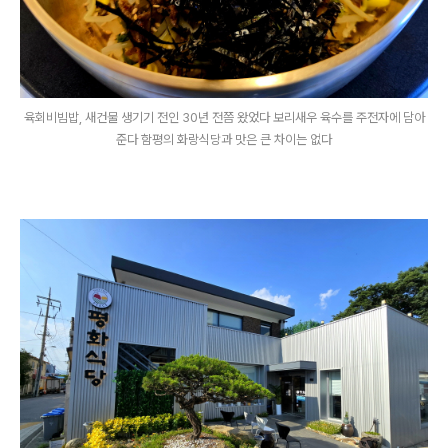
육회비빔밥, 새건물 생기기 전인 30년 전쯤 왔었다 보리새우 육수를 주전자에 담아
준다 함평의 화랑식당과 맛은 큰 차이는 없다