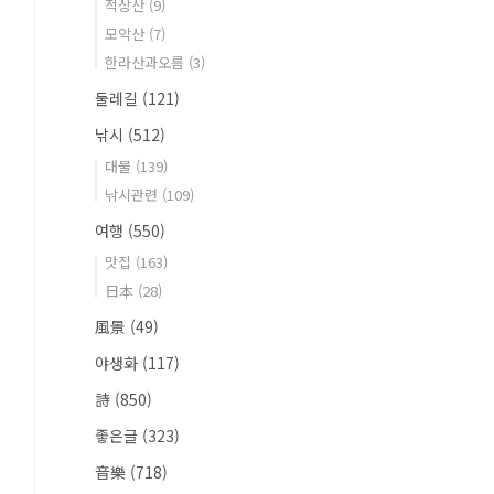
적상산
(9)
모악산
(7)
한라산과오름
(3)
둘레길
(121)
낚시
(512)
대물
(139)
낚시관련
(109)
여행
(550)
맛집
(163)
日本
(28)
風景
(49)
야생화
(117)
詩
(850)
좋은글
(323)
音樂
(718)