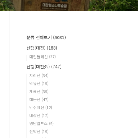
분류 전체보기
(5031)
산행(대전)
(188)
대전둘레산
(37)
산행(대전外)
(747)
지리산
(34)
덕유산
(19)
계룡산
(39)
대둔산
(47)
민주지산
(12)
내장산
(12)
영남알프스
(9)
진악산
(19)