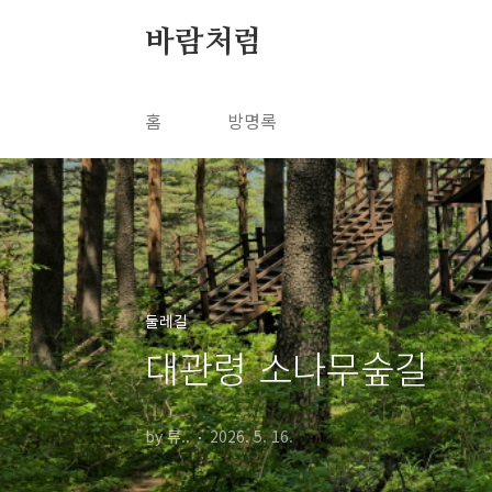
본문 바로가기
바람처럼
홈
방명록
둘레길
대관령 소나무숲길
by 류..
2026. 5. 16.