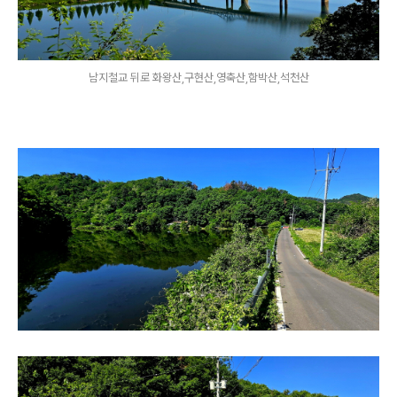
남지철교 뒤로 화왕산,구현산,영축산,함박산,석천산