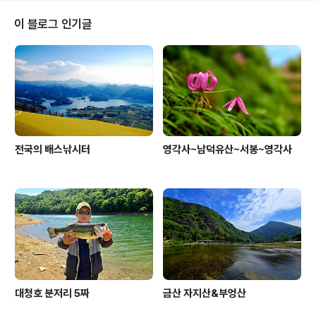
시장에 내다 팔았지만 조리쟁이는 집에 남겨두었다. 그러
던 어느 날 등(山) 너머 시집간 황 씨 할아버지의 딸이 친정
이 블로그 인기글
에 왔다 가면서 조리쟁이를 키우겠다며 시댁인 알개실로
데려갔다. 며칠 후 황 씨 할아버지의 딸은 깜짝 놀랐다. 친
정의 누렁이가 조리쟁이에게 젖을 먹이고 있는 것이 아니
겠는가 누렁이가 젖을 주려고 등(山)을 넘어온 것이었다.
그런 일이 있은 후..
전국의 배스낚시터
영각사~남덕유산~서봉~영각사
대청호 분저리 5짜
금산 자지산&부엉산