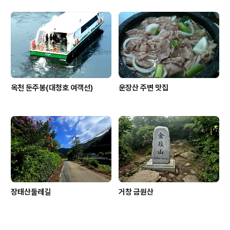
옥천 둔주봉(대청호 여객선)
운장산 주변 맛집
장태산둘레길
거창 금원산