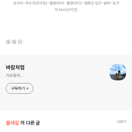
능가사~저수지(취수장)~출렁다리1~출렁다리2~용화산 입구~쉼터~능가
사,5km(2시간)
(새창열림)
로그 정보
바람처럼
자유롭게...
구독하기
더보기
둘레길
의 다른 글