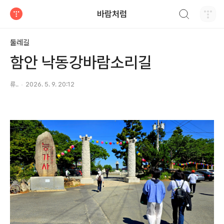
검색하기
바람처럼
티스토리
둘레길
함안 낙동강바람소리길
류..
2026. 5. 9. 20:12