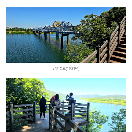
남지철교(1931년)