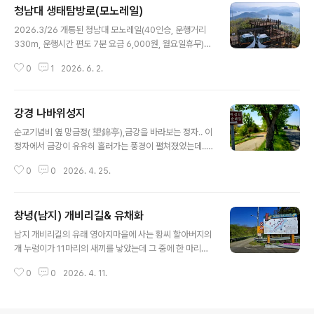
청남대 생태탐방로(모노레일)
글 내용
2026.3/26 개통된 청남대 모노레일(40인승, 운행거리
330m, 운행시간 편도 7분 요금 6,000원, 월요일휴무)모
노레일 타려고 청남대에 11시에 도착했는데.. 매표원이대
0
1
2026. 6. 2.
기자가 많아서 오후 2시 이후에나 탈 수 있다고 한다맛집
에 줄 안 서고.. 놀이공원 가도 대기할 바엔 안 타는 게 내 신
조.그냥 걸어 올라가기로 했다대통령기념관 앞에서 출발..
강경 나바위성지
25분 만에 모노레일 상부 전망대에 도착했다 *충주호 비
글 내용
봉산 모노레일을 타본 사람이라면,청남대 모노레일은 좀
순교기념비 옆 망금정( 望錦亭),금강을 바라보는 정자.. 이
시시하다고 생각할 수도 있겠다운행 길이도 짧고 전망대에
정자에서 금강이 유유히 흘러가는 풍경이 펼쳐졌었는데..1
서의 조망도 격이 다르다.. 할만큼차이가 나니까.. 하지만청
925년 간척시업을 한 후 장 자 아래는 평야가 되었다 봄철
남대라는 훌륭한 관광지에 즐길 거리가 하나 늘어난 것은
0
0
2026. 4. 25.
진미인 우어회나 황복매운탕을 생각하고 강경행 기차를 탔
분명하다 아래는 청남대 생태탐방로청남대 정문 전 4km
다식전에 운동삼아 황산대교에서 나바위성지를 왕복했는
구간을 데크..
데..12:20 태평식당 도착.. 자리가 없다 대기표 받아서 기
창녕(남지) 개비리길& 유채화
다리다 포기하고..100m 거리에 있는 강경 근대문화거리에
글 내용
있는 백년가야밀면으로 이동..이 집은 부산식 밀면집인데
남지 개비리길의 유래 영아지마을에 사는 황씨 할아버지의
제주식 고기국수도 한다 밀면 시키면떡갈비를 서비스로 주
개 누렁이가 11마리의 새끼를 낳았는데 그 중에 한 마리가
는데.. 이 떡갈비 맛이 썩 괜찮다 물론 국수맛도수준급이
유독 눈에 띄게 조그마한 조리쟁이(못나고 작아 볼품이 없
고... 황산대교~나바위 성지~망금정(화산)~나바위성당~
0
0
2026. 4. 11.
다는 뜻의 지방 사투리)였다. 본시 개의 젖이 10개밖에 되
황산대교~백년가야밀면8.2km, 2시간 20분
지 않아 조리쟁이는 젖먹이 경쟁에서 항상 밀렸고 황 씨 할
아버지는 이를 가엾게 여겨 새끼들이 크자 10마리는 남지